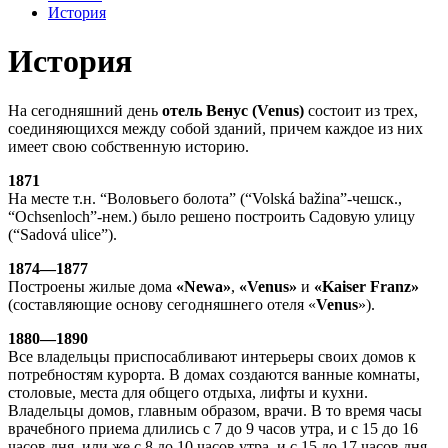
История
История
На сегодняшний день
отель Венус (Venus)
состоит из трех,
соединяющихся между собой зданий, причем каждое из них
имеет свою собственную историю.
1871
На месте т.н. “Воловьего болота” (“Volská bažina”-чешск.,
“Ochsenloch”-нем.) было решено построить Садовую улицу
(“Sadová ulice”).
1874—1877
Построены жилые дома
«Newa»
,
«Venus»
и
«Kaiser Franz»
(составляющие основу сегодняшнего отеля «
Venus
»).
1880—1890
Все владельцы приспосабливают интерьеры своих домов к
потребностям курорта. В домах создаются ванные комнаты,
столовые, места для общего отдыха, лифты и кухни.
Владельцы домов, главным образом, врачи. В то время часы
врачебного приема длились с 7 до 9 часов утра, и с 15 до 16
часов дня, или же с 8 до 10 часов утра, и с 15 до 17 часов дня.