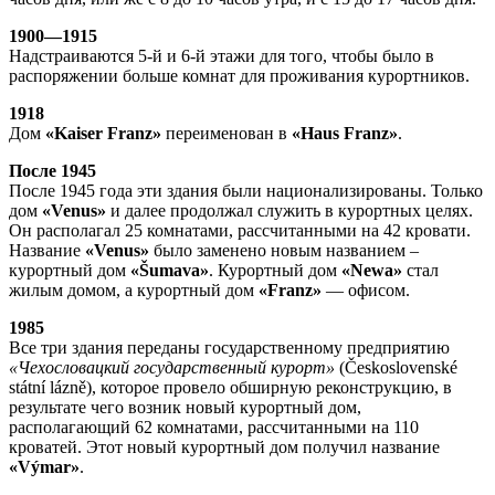
1900—1915
Надстраиваются 5-й и 6-й этажи для того, чтобы было в
распоряжении больше комнат для проживания курортников.
1918
Дом
«Kaiser Franz»
переименован в
«Haus Franz»
.
После 1945
После 1945 года эти здания были национализированы. Только
дом
«Venus»
и далее продолжал служить в курортных целях.
Он располагал 25 комнатами, рассчитанными на 42 кровати.
Название
«Venus»
было заменено новым названием –
курортный дом
«Šumava»
. Курортный дом
«Newa»
стал
жилым домом, а курортный дом
«Franz»
— офисом.
1985
Все три здания переданы государственному предприятию
«Чехословацкий государственный курорт»
(Československé
státní lázně), которое провело обширную реконструкцию, в
результате чего возник новый курортный дом,
располагающий 62 комнатами, рассчитанными на 110
кроватей. Этот новый курортный дом получил название
«Výmar»
.